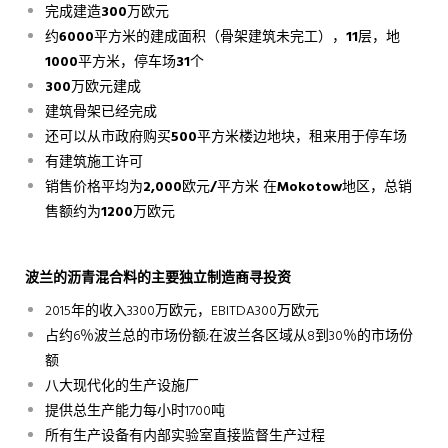
完成建造
300
万欧元
约
6000
平方米的建成面积（骨架建筑未完工），
11
层，地
1000
平方米，停车场
31
个
300
万欧元建成
建筑骨架已经完成
还可以从市政府购买
500
平方米楼边地块，租来用于停车场
有建筑施工许可
销售价格平均为
2,000
欧元
/
平方米
在
Mokotow
地区，总销
售额约为
1200
万欧元
波兰的沥青混合料的主要独立制造商寻投资
2015年的收入3300万欧元，EBITDA300万欧元
占约6％波兰总的市场份额;在波兰各区域从8到30％的市场份
额
八大现代化的生产设施厂
提供总生产能力每小时1700吨
所有生产设备有内部实验室直接监督生产过程