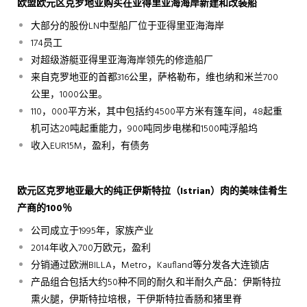
欧盟欧元区克罗地亚购买在亚得里亚海海岸新建和改装船
大部分的股份LN中型船厂位于亚得里亚海海岸
174员工
对超级游艇亚得里亚海海岸领先的修造船厂
来自克罗地亚的首都316公里，萨格勒布，维也纳和米兰700
公里，1000公里。
110，000平方米，其中包括约4500平方米有篷车间，48起重
机可达20吨起重能力，900吨同步电梯和1500吨浮船坞
收入EUR15M，盈利，有债务
欧元区克罗地亚最大的纯正伊斯特拉（
Istrian
）肉的美味佳肴生
产商的
100
％
公司成立于1995年，家族产业
2014年收入700万欧元，盈利
分销通过欧洲BILLA，Metro，Kaufland等分发各大连锁店
产品组合包括大约50种不同的耐久和半耐久产品：伊斯特拉
熏火腿，伊斯特拉培根，干伊斯特拉香肠和猪里脊