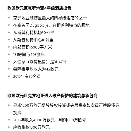
欧盟欧元区克罗地亚
4
星级酒店出售
克罗地亚旅游区最大的四星级酒店的之一
在商务区Dugopolje，在斯普利特市的腹地
从斯普利特机场30公里
从斯普利特中心18公里
内部面积16000平方米
181房间与403张床
入住率（以房出售）是31-47％
每隔夜平均收入为42欧元
2015年有35名员工
欧盟
欧元区克罗地亚进入破产保护的建筑总承包商
寻求1200万欧元增股股权投资或夹层资本如次级可换股债券
投资
2015年收入4800万欧元；利润1100万欧元
应收账款1500万欧元