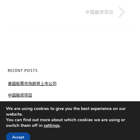
中国融资项目
RECENT POSTS
美国股票市场即将上市公司
中国融资项目
欧州投资项目
We are using cookies to give you the best experience on our
website.
You can find out more about which cookies we are using or
switch them off in
settings
.
COPYRIGHT © 2024 ALLSTAR ADVISORY INC.
Accept