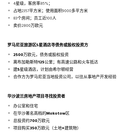
4星级，客房率85%；
占地2357平方米；使用面积9000多平方米
83个房间；员工近100人
卖价2800万欧元
罗马尼亚旅游区5星酒店寻债务或股权投资方
2500
万欧元，债务或股权投资
离布加勒斯特
125
公里；有高速公路和火车抵达
建
5
星级酒店，计划由希尔顿经营
合作方为罗马尼亚当地投资公司，以往从事地产开发经验
华沙波兰房地产项目寻找投资者
办公室和住宅
在华沙著名高档的
Mokotow
区
总投资约
700
万欧元
项目购买
350
万欧元（土地
+
建筑物）