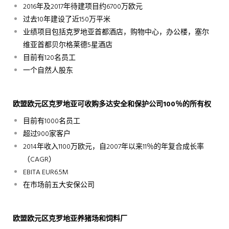
2016年及2017年待建项目约6700万欧元
过去10年建设了近150万平米
业绩项目包括克罗地亚首都酒店，购物中心，办公楼，塞尔
维亚首都贝尔格莱德5星酒店
目前有120名员工
一个自然人股东
欧盟
欧元区克罗地亚可收购多达安全和保护公司
100
％的所有权
目前有1000名员工
超过900家客户
2014年收入1100万欧元，自2007年以来11％的年复合成长率
（CAGR）
EBITA EUR6.5M
在市场前五大安保公司
欧盟欧元区克罗地亚养猪场和饲料厂