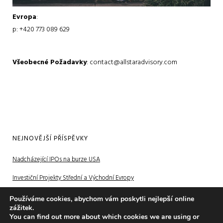
Evropa
:
p: +420 773 089 629
Všeobecné Požadavky
: contact@allstaradvisory.com
NEJNOVĚJŠÍ PŘÍSPĚVKY
Nadcházející IPOs na burze USA
Investiční Projekty Střední a Východní Evropy
Investiční Projekty v Číně
Používáme cookies, abychom vám poskytli nejlepší online
zážitek.
You can find out more about which cookies we are using or