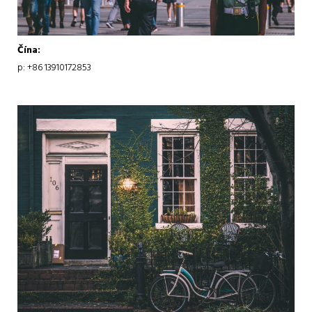
Čína:
p: +86 13910172853