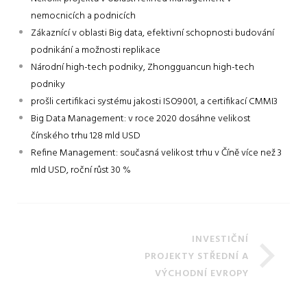
nemocnicích a podnicích
Zákaznící v oblasti Big data, efektivní schopnosti budování
podnikání a možnosti replikace
Národní high-tech podniky, Zhongguancun high-tech
podniky
prošli certifikaci systému jakosti ISO9001, a certifikací CMMI3
Big Data Management: v roce 2020 dosáhne velikost
čínského trhu 128 mld USD
Refine Management: současná velikost trhu v Číně více než 3
mld USD, roční růst 30 %
INVESTIČNÍ
PROJEKTY STŘEDNÍ A
VÝCHODNÍ EVROPY