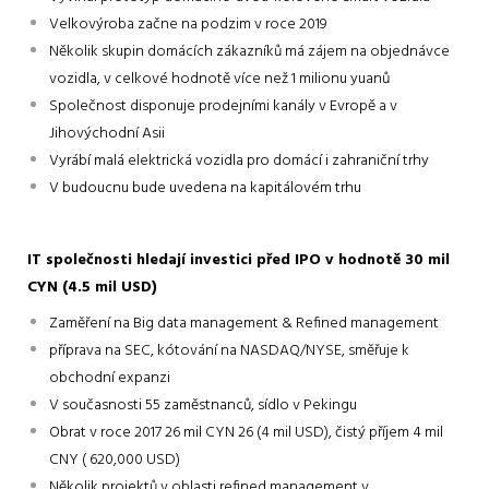
Velkovýroba začne na podzim v roce 2019
Několik skupin domácích zákazníků má zájem na objednávce
vozidla, v celkové hodnotě více než 1 milionu yuanů
Společnost disponuje prodejními kanály v Evropě a v
Jihovýchodní Asii
Vyrábí malá elektrická vozidla pro domácí i zahraniční trhy
V budoucnu bude uvedena na kapitálovém trhu
IT společnosti hledají investici před IPO v hodnotě 30 mil
CYN (4.5 mil USD)
Zaměření na Big data management & Refined management
příprava na SEC, kótování na NASDAQ/NYSE, směřuje k
obchodní expanzi
V současnosti 55 zaměstnanců, sídlo v Pekingu
Obrat v roce 2017 26 mil CYN 26 (4 mil USD), čistý příjem 4 mil
CNY ( 620,000 USD)
Několik projektů v oblasti refined management v