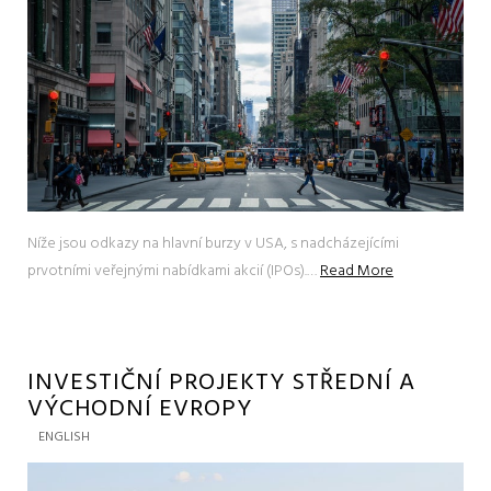
Níže jsou odkazy na hlavní burzy v USA, s nadcházejícími
prvotními veřejnými nabídkami akcií (IPOs).…
Read More
INVESTIČNÍ PROJEKTY STŘEDNÍ A
VÝCHODNÍ EVROPY
ENGLISH