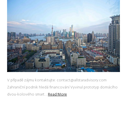
V případě zájmu kontaktujte: contact@allstaradvisory.com
Zahraniční podnik hledá financování Vyvinul prototyp domácího
dvou-kolového smart…
Read More