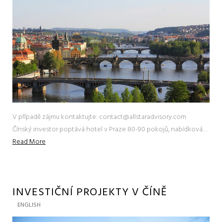
V případě zájmu kontaktujte: contact@allstaradvisory.com
Čínský investor poptává hotel v Praze 80-90 pokojů, nabídková…
Read More
INVESTIČNÍ PROJEKTY V ČÍNĚ
ENGLISH