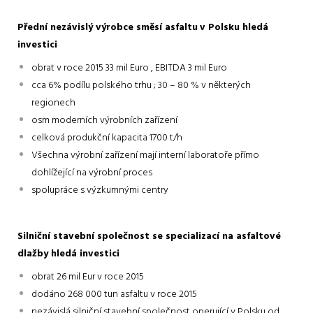
Přední nezávislý výrobce směsí asfaltu
v Polsku hledá
investici
obrat v roce 2015 33 mil Euro , EBITDA 3 mil Euro
cca 6% podílu polského trhu ; 30 – 80 % v některých
regionech
osm moderních výrobních zařízení
celková produkční kapacita 1700 t/h
Všechna výrobní zařízení mají interní laboratoře přímo
dohlížející na výrobní proces
spolupráce s výzkumnými centry
Silniční stavební společnost se specializací na asfaltové
dlažby hledá investici
obrat 26 mil Eur v roce 2015
dodáno 268 000 tun asfaltu v roce 2015
nezávislá silniční stavební společnost operující v Polsku od