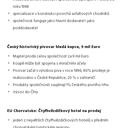
roku 1968
specializace v konstrukci povrchů asfaltových chodníků
společnost funguje jako hlavní dodavatel i jako
poddodavatel
Český historický pivovar hledá kupce, 9 mil Euro
Majitel prodá celou společnost za 9 mil Euro
Koupě může být spojena s imiračními účely
Pivovar začal s výrobou piva v roce 1896, 80% prodeje je
realizováno v České Republice, 20 % v zahraničí
Produkty společnosti zaujímají 1% českého pivního trhu
Vývoz do Číny
EU Chorvatsko: Čtyřhvězdičkový hotel na prodej
jeden z největších čtyřhvězdičkových hotelů v předním
chorvatském turistickém regionu