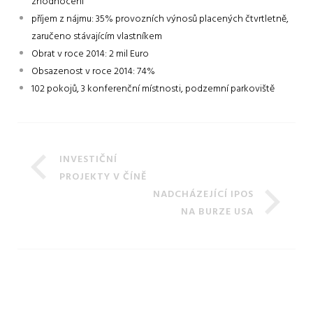
zhodnocení
příjem z nájmu: 35% provozních výnosů placených čtvrtletně,
zaručeno stávajícím vlastníkem
Obrat v roce 2014: 2 mil Euro
Obsazenost v roce 2014: 74%
102 pokojů, 3 konferenční místnosti, podzemní parkoviště
INVESTIČNÍ
PROJEKTY V ČÍNĚ
NADCHÁZEJÍCÍ IPOS
NA BURZE USA