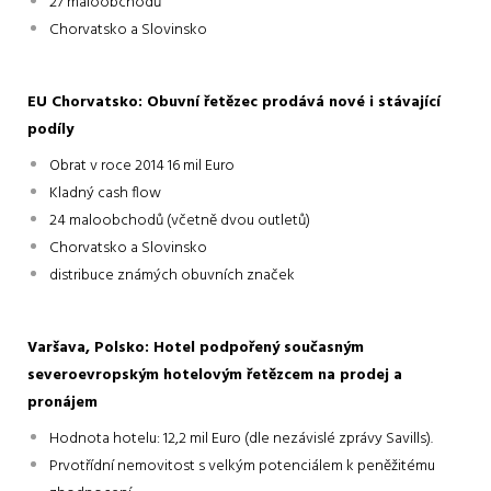
27 maloobchodů
Chorvatsko a Slovinsko
EU Chorvatsko: Obuvní řetězec prodává nové i stávající
podíly
Obrat v roce 2014 16 mil Euro
Kladný cash flow
24 maloobchodů (včetně dvou outletů)
Chorvatsko a Slovinsko
distribuce známých obuvních značek
Varšava, Polsko: Hotel podpořený současným
severoevropským hotelovým řetězcem na prodej a
pronájem
Hodnota hotelu: 12,2 mil Euro (dle nezávislé zprávy Savills).
Prvotřídní nemovitost s velkým potenciálem k peněžitému