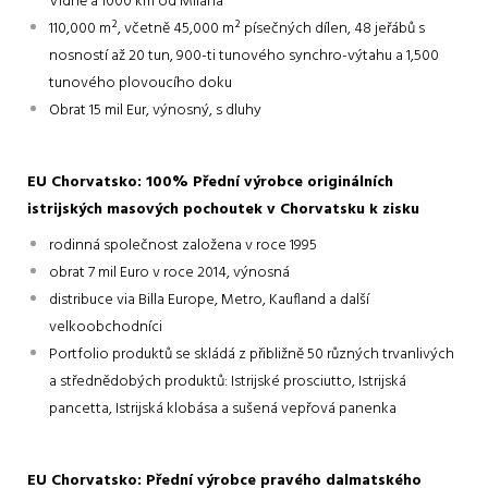
Vídně a 1000 km od Milána
110,000 m², včetně 45,000 m² písečných dílen, 48 jeřábů s
nosností až 20 tun, 900-ti tunového synchro-výtahu a 1,500
tunového plovoucího doku
Obrat 15 mil Eur, výnosný, s dluhy
EU Chorvatsko: 100% Přední výrobce originálních
istrijských masových pochoutek v Chorvatsku k zisku
rodinná společnost založena v roce 1995
obrat 7 mil Euro v roce 2014, výnosná
distribuce via Billa Europe, Metro, Kaufland a další
velkoobchodníci
Portfolio produktů se skládá z přibližně 50 různých trvanlivých
a střednědobých produktů: Istrijské prosciutto, Istrijská
pancetta, Istrijská klobása a sušená vepřová panenka
EU Chorvatsko: Přední výrobce pravého dalmatského