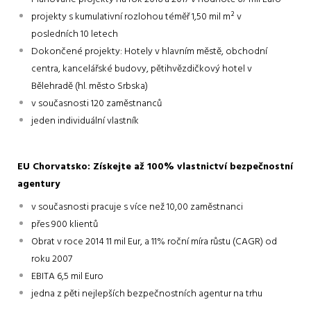
projekty s kumulativní rozlohou téměř 1,50 mil m² v
posledních 10 letech
Dokončené projekty: Hotely v hlavním městě, obchodní
centra, kancelářské budovy, pětihvězdičkový hotel v
Bělehradě (hl. město Srbska)
v současnosti 120 zaměstnanců
jeden individuální vlastník
EU Chorvatsko: Získejte až 100% vlastnictví bezpečnostní
agentury
v současnosti pracuje s více než 10,00 zaměstnanci
přes 900 klientů
Obrat v roce 2014 11 mil Eur, a 11% roční míra růstu (CAGR) od
roku 2007
EBITA 6,5 mil Euro
jedna z pěti nejlepších bezpečnostních agentur na trhu