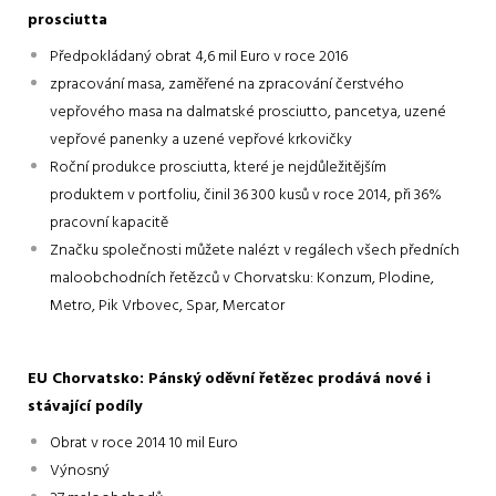
prosciutta
Předpokládaný obrat 4,6 mil Euro v roce 2016
zpracování masa, zaměřené na zpracování čerstvého
vepřového masa na dalmatské prosciutto, pancetya, uzené
vepřové panenky a uzené vepřové krkovičky
Roční produkce prosciutta, které je nejdůležitějším
produktem v portfoliu, činil 36 300 kusů v roce 2014, při 36%
pracovní kapacitě
Značku společnosti můžete nalézt v regálech všech předních
maloobchodních řetězců v Chorvatsku: Konzum, Plodine,
Metro, Pik Vrbovec, Spar, Mercator
EU Chorvatsko: Pánský oděvní řetězec prodává nové i
stávající podíly
Obrat v roce 2014 10 mil Euro
Výnosný