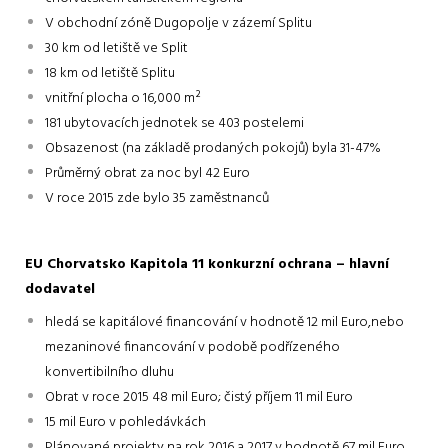
V obchodní zóně Dugopolje v zázemí Splitu
30 km od letiště ve Split
18 km od letiště Splitu
vnitřní plocha o 16,000 m²
181 ubytovacích jednotek se 403 postelemi
Obsazenost (na základě prodaných pokojů) byla 31-47%
Průměrný obrat za noc byl 42 Euro
V roce 2015 zde bylo 35 zaměstnanců
EU Chorvatsko Kapitola 11 konkurzní ochrana – hlavní
dodavatel
hledá se kapitálové financování v hodnotě 12 mil Euro,nebo
mezaninové financování v podobě podřízeného
konvertibilního dluhu
Obrat v roce 2015 48 mil Euro; čistý příjem 11 mil Euro
15 mil Euro v pohledávkách
Plánované projekty na rok 2016 a 2017 v hodnotě 67 mil Euro