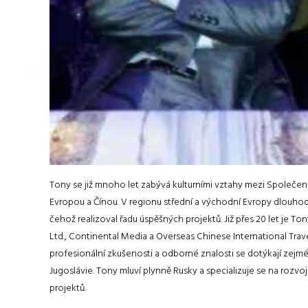
Tony se již mnoho let zabývá kulturními vztahy mezi Společens
Evropou a Čínou. V regionu střední a východní Evropy dlouhod
čehož realizoval řadu úspěšných projektů. Již přes 20 let je
Ltd., Continental Media a Overseas Chinese International Trave
profesionální zkušenosti a odborné znalosti se dotýkají zejm
Jugoslávie. Tony mluví plynně Rusky a specializuje se na rozv
projektů.