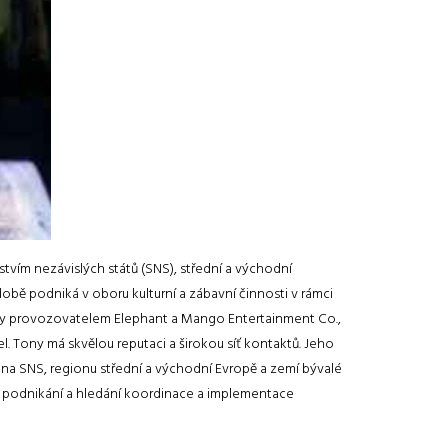
tvím nezávislých států (SNS), střední a východní
obě podniká v oboru kulturní a zábavní činnosti v rámci
 Tony provozovatelem Elephant a Mango Entertainment Co.,
l. Tony má skvělou reputaci a širokou síť kontaktů. Jeho
éna SNS, regionu střední a východní Evropě a zemí bývalé
oj podnikání a hledání koordinace a implementace