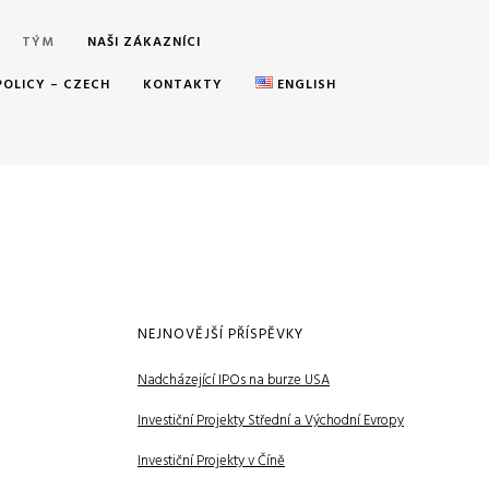
TÝM
NAŠI ZÁKAZNÍCI
POLICY – CZECH
KONTAKTY
ENGLISH
NEJNOVĚJŠÍ PŘÍSPĚVKY
Nadcházející IPOs na burze USA
Investiční Projekty Střední a Východní Evropy
Investiční Projekty v Číně