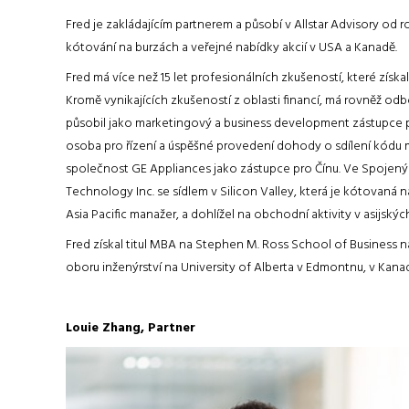
Fred je zakládajícím partnerem a působí v Allstar Advisory od ro
kótování na burzách a veřejné nabídky akcií v USA a Kanadě.
Fred má více než 15 let profesionálních zkušeností, které získa
Kromě vynikajících zkušeností z oblasti financí, má rovněž odbo
působil jako marketingový a business development zástupce pr
osoba pro řízení a úspěšné provedení dohody o sdílení kódu me
společnost GE Appliances jako zástupce pro Čínu. Ve Spojený
Technology Inc. se sídlem v Silicon Valley, která je kótovan
Asia Pacific manažer, a dohlížel na obchodní aktivity v asijskýc
Fred získal titul MBA na Stephen M. Ross School of Business na
oboru inženýrství na University of Alberta v Edmontnu, v Kana
Louie Zhang, Partner