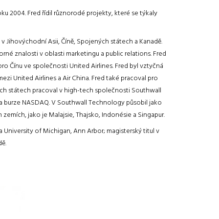
ku 2004. Fred řídil různorodé projekty, které se týkaly
l v Jihovýchodní Asii, Číně, Spojených státech a Kanadě.
rné znalosti v oblasti marketingu a public relations. Fred
o Čínu ve společnosti United Airlines. Fred byl vztyčná
zi United Airlines a Air China. Fred také pracoval pro
ch státech pracoval v high-tech společnosti Southwall
á na burze NASDAQ. V Southwall Technology působil jako
h zemích, jako je Malajsie, Thajsko, Indonésie a Singapur.
 University of Michigan, Ann Arbor; magisterský titul v
dě.