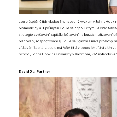
Louie úspěšně řídil vládou financovaný výzkum v Johns Hopkins
biomedicíny a IT průmyslu. Louie se připojil k týmu Allstar Adv
strategie zvyšování kapitálu, kótování na burzách, zřizovaní off
plánování, rozpočtování aj. Louie se účastní a mívá proslovy na
získávání kapitálu. Louie má MBA titul v oboru lékařství z Univ
School, Johns Hopkins University v Baltimore, v Marylandu ve
David Xu, Partner