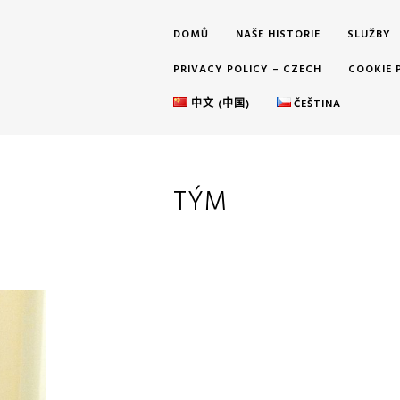
DOMŮ
NAŠE HISTORIE
SLUŽBY
PRIVACY POLICY – CZECH
COOKIE 
中文 (中国)
ČEŠTINA
TÝM